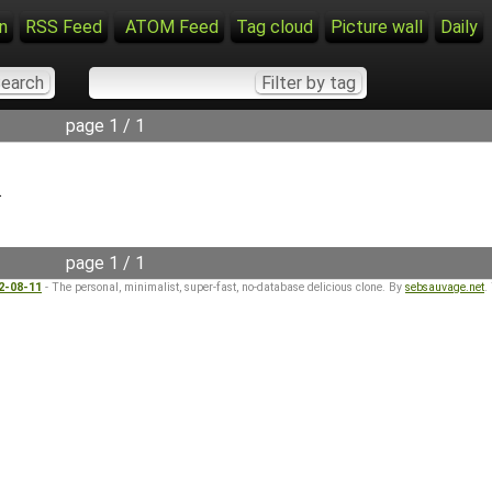
n
RSS Feed
ATOM Feed
Tag cloud
Picture wall
Daily
page 1 / 1
.
page 1 / 1
22-08-11
- The personal, minimalist, super-fast, no-database delicious clone. By
sebsauvage.net
.