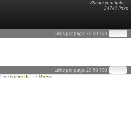
Shaare your links...
34742 links
Links per page:
20
50
100
Links per page:
20
50
100
 Theme by
idleman.fr
. I'm on
Mastodon
.