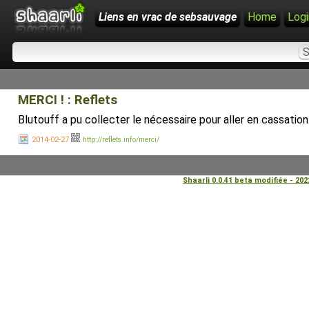
Liens en vrac de sebsauvage
Home
Logi
MERCI ! : Reflets
Blutouff a pu collecter le nécessaire pour aller en cassation
2014-02-27
http://reflets.info/merci/
Shaarli 0.0.41 beta modifiée - 20