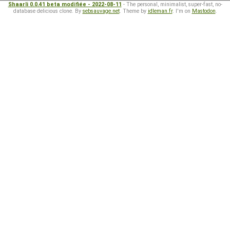
Shaarli 0.0.41 beta modifiée - 2022-08-11
- The personal, minimalist, super-fast, no-
database delicious clone. By
sebsauvage.net
. Theme by
idleman.fr
. I'm on
Mastodon
.