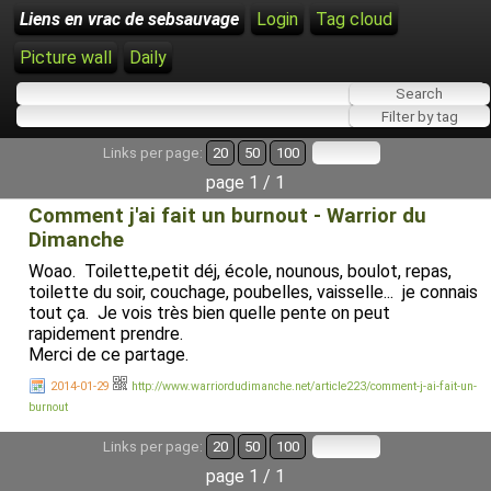
Liens en vrac de sebsauvage
Login
Tag cloud
Picture wall
Daily
Links per page:
20
50
100
page 1 / 1
Comment j'ai fait un burnout - Warrior du
Dimanche
Woao. Toilette,petit déj, école, nounous, boulot, repas,
toilette du soir, couchage, poubelles, vaisselle... je connais
tout ça. Je vois très bien quelle pente on peut
rapidement prendre.
Merci de ce partage.
2014-01-29
http://www.warriordudimanche.net/article223/comment-j-ai-fait-un-
burnout
Links per page:
20
50
100
page 1 / 1