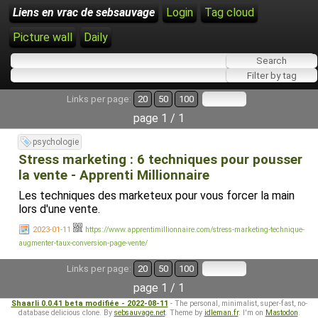
Liens en vrac de sebsauvage
Login
Tag cloud
Picture wall
Daily
Links per page:
20
50
100
page 1 / 1
psychologie
Stress marketing : 6 techniques pour pousser
la vente - Apprenti Millionnaire
Les techniques des marketeux pour vous forcer la main
lors d'une vente.
2023-01-11
https://www.apprentimillionnaire.com/stress-marketing-technique-
augmenter-taux-conversion-page-vente/
Links per page:
20
50
100
page 1 / 1
Shaarli 0.0.41 beta modifiée - 2022-08-11
- The personal, minimalist, super-fast, no-
database delicious clone. By
sebsauvage.net
. Theme by
idleman.fr
. I'm on
Mastodon
.