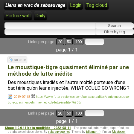
Liens en vrac de sebsauvage
Login
Tag cloud
Picture wall
Daily
Links per page:
20
50
100
page 1 / 1
science
Le moustique-tigre quasiment éliminé par une
méthode de lutte inédite
Des moustiques irradiés et l'autre moitié porteuse d'une
bactérie qu'on leur a injectée, WHAT COULD GO WRONG ?
2019-07-18
https://www.futura-sciences.com/sante/actualites/sante-moustique-
tigre-quasiment-elimine-methode-lutte-inedite-76906/
Links per page:
20
50
100
page 1 / 1
Shaarli 0.0.41 beta modifiée - 2022-08-11
- The personal, minimalist, super-fast, no-
database delicious clone. By
sebsauvage.net
. Theme by
idleman.fr
. I'm on
Mastodon
.