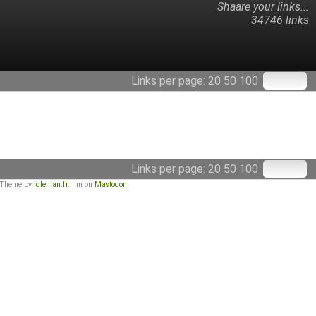
Shaare your links...
34746 links
Links per page:
20
50
100
Links per page:
20
50
100
 Theme by
idleman.fr
. I'm on
Mastodon
.