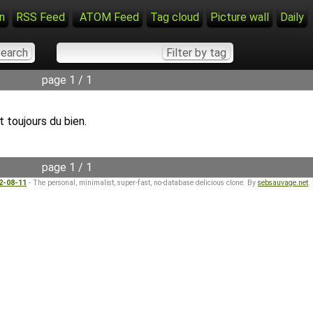
n
RSS Feed
ATOM Feed
Tag cloud
Picture wall
Daily
page 1 / 1
t toujours du bien.
page 1 / 1
22-08-11
- The personal, minimalist, super-fast, no-database delicious clone. By
sebsauvage.net
.