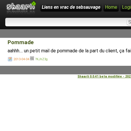
Liens en vrac de sebsauvage
Home
Logi
Pommade
aahhh.... un petit mail de pommade de la part du client, ça fai
2013-04-04
?KJhZ3g
Shaarli 0.0.41 beta modifiée - 20