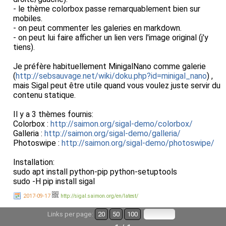
- le thème colorbox passe remarquablement bien sur
mobiles.
- on peut commenter les galeries en markdown.
- on peut lui faire afficher un lien vers l'image original (j'y
tiens).
Je préfère habituellement MinigalNano comme galerie
(
http://sebsauvage.net/wiki/doku.php?id=minigal_nano
) ,
mais Sigal peut être utile quand vous voulez juste servir du
contenu statique.
Il y a 3 thèmes fournis:
Colorbox :
http://saimon.org/sigal-demo/colorbox/
Galleria :
http://saimon.org/sigal-demo/galleria/
Photoswipe :
http://saimon.org/sigal-demo/photoswipe/
Installation:
sudo apt install python-pip python-setuptools
sudo -H pip install sigal
2017-09-17
http://sigal.saimon.org/en/latest/
Links per page:
20
50
100