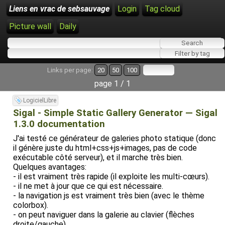
Liens en vrac de sebsauvage
Login
Tag cloud
Picture wall
Daily
Links per page:
20
50
100
page 1 / 1
LogicielLibre
Sigal - Simple Static Gallery Generator — Sigal
1.3.0 documentation
J'ai testé ce générateur de galeries photo statique (donc
il génère juste du html+css+js+images, pas de code
exécutable côté serveur), et il marche très bien.
Quelques avantages:
- il est vraiment très rapide (il exploite les multi-cœurs).
- il ne met à jour que ce qui est nécessaire.
- la navigation js est vraiment très bien (avec le thème
colorbox).
- on peut naviguer dans la galerie au clavier (flèches
droite/gauche).