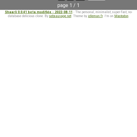
page 1 / 1
Shaarli 0.0.41 beta modifiée - 2022-08-11
- The personal, minimalist, super-fast, no-
database delicious clone. By
sebsauvage.net
. Theme by
idleman.fr
. I'm on
Mastodon
.