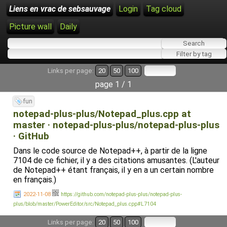
Liens en vrac de sebsauvage
Login
Tag cloud
Picture wall
Daily
Links per page:
20
50
100
page 1 / 1
fun
notepad-plus-plus/Notepad_plus.cpp at
master · notepad-plus-plus/notepad-plus-plus
· GitHub
Dans le code source de Notepad++, à partir de la ligne
7104 de ce fichier, il y a des citations amusantes. (L'auteur
de Notepad++ étant français, il y en a un certain nombre
en français.)
2022-11-08
https://github.com/notepad-plus-plus/notepad-plus-
plus/blob/master/PowerEditor/src/Notepad_plus.cpp#L7104
Links per page:
20
50
100