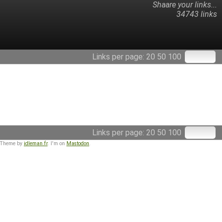
Shaare your links...
34743 links
Links per page:
20
50
100
Links per page:
20
50
100
 Theme by
idleman.fr
. I'm on
Mastodon
.