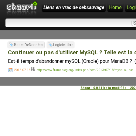
Liens en vrac de sebsauvage
Home
Logi
BasesDeDonnées
LogicielLibre
Continuer ou pas d'utiliser MySQL ? Telle est la 
Est-il temps d'abandonner mySQL (Oracle) pour MariaDB ? (N
2013-07-18
http://www.framablog.org/index.php/post/2013/07/18/mysql-ou-pas
Shaarli 0.0.41 beta modifiée - 20