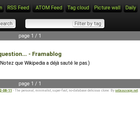
n
RSS Feed
ATOM Feed
Tag cloud
Picture wall
Daily
page 1 / 1
question... - Framablog
otez que Wikipedia a déjà sauté le pas.)
page 1 / 1
22-08-11
- The personal, minimalist, super-fast, no-database delicious clone. By
sebsauvage.net
.