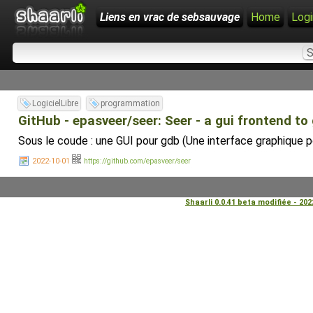
Liens en vrac de sebsauvage
Home
Logi
LogicielLibre
programmation
GitHub - epasveer/seer: Seer - a gui frontend to
Sous le coude : une GUI pour gdb (Une interface graphique p
2022-10-01
https://github.com/epasveer/seer
Shaarli 0.0.41 beta modifiée - 20