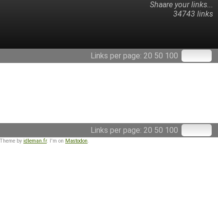
Shaare your links...
34743 links
Links per page:
20
50
100
Links per page:
20
50
100
 Theme by
idleman.fr
. I'm on
Mastodon
.