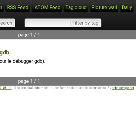
n
RSS Feed
ATOM Feed
Tag cloud
Picture wall
Daily
page 1 / 1
 gdb
our le débugger gdb).
page 1 / 1
22-08-11
- The personal, minimalist, super-fast, no-database delicious clone. By
sebsauvage.net
.