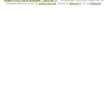
Shaarli 0.0.41 beta modifiée - 2022-08-11
- The personal, minimalist, super-fast, no-
database delicious clone. By
sebsauvage.net
. Theme by
idleman.fr
. I'm on
Mastodon
.