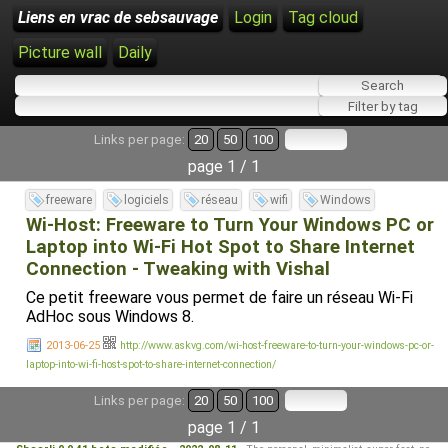
Liens en vrac de sebsauvage
Login
Tag cloud
Picture wall
Daily
Links per page:
20
50
100
page 1 / 1
freeware
logiciels
réseau
wifi
Windows
Wi-Host: Freeware to Turn Your Windows PC or
Laptop into Wi-Fi Hot Spot to Share Internet
Connection - Tweaking with Vishal
Ce petit freeware vous permet de faire un réseau Wi-Fi
AdHoc sous Windows 8.
2013-06-25
http://www.askvg.com/wi-host-freeware-to-turn-your-windows-pc-or-
laptop-into-wi-fi-host-spot-to-share-internet-connection/
Links per page:
20
50
100
page 1 / 1