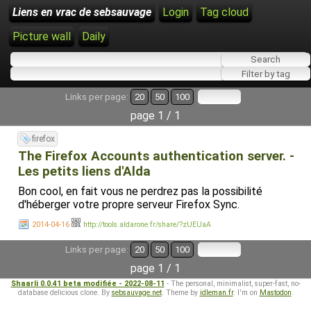
Liens en vrac de sebsauvage
Login
Tag cloud
Picture wall
Daily
Links per page:
20
50
100
page 1 / 1
firefox
The Firefox Accounts authentication server. -
Les petits liens d'Alda
Bon cool, en fait vous ne perdrez pas la possibilité
d'héberger votre propre serveur Firefox Sync.
2014-04-16
http://tools.aldarone.fr/share/?zUEUaA
Links per page:
20
50
100
page 1 / 1
Shaarli 0.0.41 beta modifiée - 2022-08-11
- The personal, minimalist, super-fast, no-
database delicious clone. By
sebsauvage.net
. Theme by
idleman.fr
. I'm on
Mastodon
.