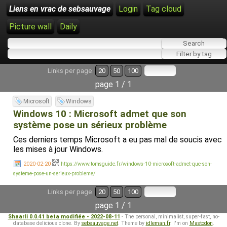
Liens en vrac de sebsauvage
Login
Tag cloud
Picture wall
Daily
Links per page:
20
50
100
page 1 / 1
Microsoft
Windows
Windows 10 : Microsoft admet que son
système pose un sérieux problème
Ces derniers temps Microsoft a eu pas mal de soucis avec
les mises à jour Windows.
2020-02-20
https://www.tomsguide.fr/windows-10-microsoft-admet-que-son-
systeme-pose-un-serieux-probleme/
Links per page:
20
50
100
page 1 / 1
Shaarli 0.0.41 beta modifiée - 2022-08-11
- The personal, minimalist, super-fast, no-
database delicious clone. By
sebsauvage.net
. Theme by
idleman.fr
. I'm on
Mastodon
.