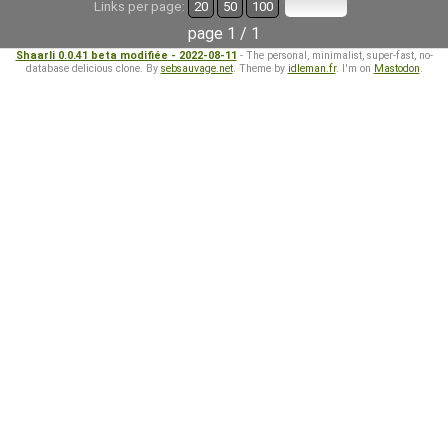
Links per page:
20
50
100
page 1 / 1
Shaarli 0.0.41 beta modifiée - 2022-08-11
- The personal, minimalist, super-fast, no-
database delicious clone. By
sebsauvage.net
. Theme by
idleman.fr
. I'm on
Mastodon
.