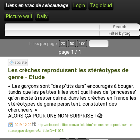
Liens en vrac de sebsauvage
Login
Tag cloud
Picture wall
Daily
Links per page:
20
50
100
page 1 / 1
société
Les crèches reproduisent les stéréotypes de
genre - Etude
« Les garçons sont "des p'tits durs" encouragés à bouger,
tandis que les petites filles sont qualifiées de "princesses"
qu'on incite à rester calme: dans les crèches en France les
stéréotypes de genre persistent, constatent des
chercheurs. »
ALORS ÇA POUR UNE NON-SURPRISE ! 😱
2019-12-02
http://reloaded.e-llico.com/article.htm?les-creches-reproduisent-les-
stereotypes-de-genre&articleID=41093