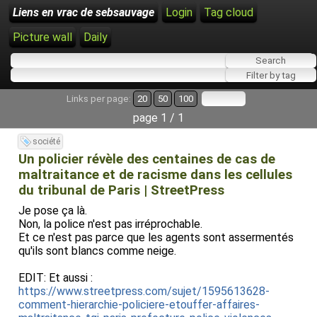
Liens en vrac de sebsauvage
Login
Tag cloud
Picture wall
Daily
Links per page:
20
50
100
page 1 / 1
société
Un policier révèle des centaines de cas de
maltraitance et de racisme dans les cellules
du tribunal de Paris | StreetPress
Je pose ça là.
Non, la police n'est pas irréprochable.
Et ce n'est pas parce que les agents sont assermentés
qu'ils sont blancs comme neige.
EDIT: Et aussi :
https://www.streetpress.com/sujet/1595613628-
comment-hierarchie-policiere-etouffer-affaires-