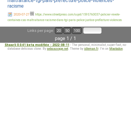
maltraitance-tgi-paris-prefecture-police-violences-
racisme
2020-07-27
https://www.streetpress.com/sujet/1595760037-policier-revele-
centaines-cas-maltraitance-racisme-dans-tgi-paris-police-justice-prefecture-violences
Links per page:
20
50
100
page 1 / 1
Shaarli 0.0.41 beta modifiée - 2022-08-11
- The personal, minimalist, super-fast, no-
database delicious clone. By
sebsauvage.net
. Theme by
idleman.fr
. I'm on
Mastodon
.