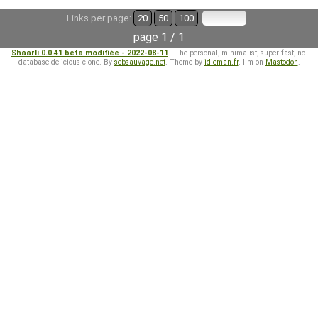
Links per page:
20
50
100
page 1 / 1
Shaarli 0.0.41 beta modifiée - 2022-08-11
- The personal, minimalist, super-fast, no-
database delicious clone. By
sebsauvage.net
. Theme by
idleman.fr
. I'm on
Mastodon
.