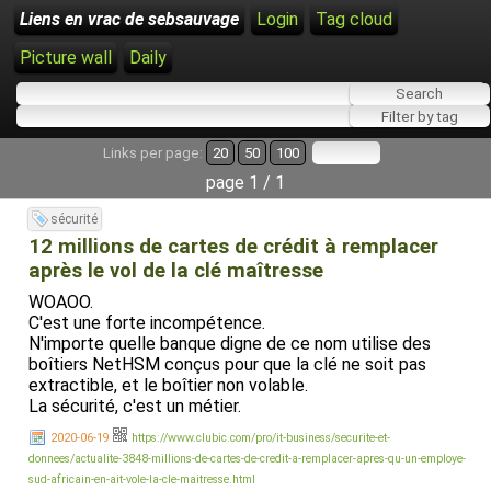
Liens en vrac de sebsauvage
Login
Tag cloud
Picture wall
Daily
Links per page:
20
50
100
page 1 / 1
sécurité
12 millions de cartes de crédit à remplacer
après le vol de la clé maîtresse
WOAOO.
C'est une forte incompétence.
N'importe quelle banque digne de ce nom utilise des
boîtiers NetHSM conçus pour que la clé ne soit pas
extractible, et le boîtier non volable.
La sécurité, c'est un métier.
2020-06-19
https://www.clubic.com/pro/it-business/securite-et-
donnees/actualite-3848-millions-de-cartes-de-credit-a-remplacer-apres-qu-un-employe-
sud-africain-en-ait-vole-la-cle-maitresse.html