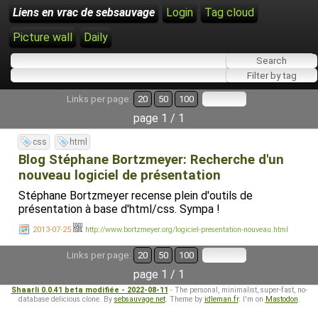
Liens en vrac de sebsauvage
Login
Tag cloud
Picture wall
Daily
Links per page:
20
50
100
page 1 / 1
css
html
Blog Stéphane Bortzmeyer: Recherche d'un
nouveau logiciel de présentation
Stéphane Bortzmeyer recense plein d'outils de
présentation à base d'html/css. Sympa !
2013-07-25
http://www.bortzmeyer.org/logiciel-presentation-nouveau.html
Links per page:
20
50
100
page 1 / 1
Shaarli 0.0.41 beta modifiée - 2022-08-11
- The personal, minimalist, super-fast, no-
database delicious clone. By
sebsauvage.net
. Theme by
idleman.fr
. I'm on
Mastodon
.