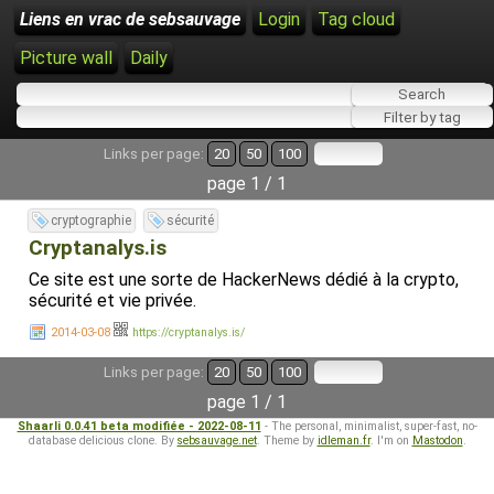
Liens en vrac de sebsauvage
Login
Tag cloud
Picture wall
Daily
Links per page:
20
50
100
page 1 / 1
cryptographie
sécurité
Cryptanalys.is
Ce site est une sorte de HackerNews dédié à la crypto,
sécurité et vie privée.
2014-03-08
https://cryptanalys.is/
Links per page:
20
50
100
page 1 / 1
Shaarli 0.0.41 beta modifiée - 2022-08-11
- The personal, minimalist, super-fast, no-
database delicious clone. By
sebsauvage.net
. Theme by
idleman.fr
. I'm on
Mastodon
.