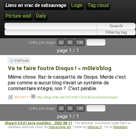
Liens en vrac de sebsauvage
Login
Tag cloud
Picture wall
Daily
Links per page:
20
50
100
page 1 / 1
ViePrivée
Va te faire foutre Disqus ! « m0le'o'blog
Même chose: Raz-la-casquette de Disqus. Merde c'est
pas comme si aucun blog n'avait un système de
commentaire intégré, non ? C'est pénible.
2013-07-11
http://blog.m0le.net/2013/06/12/va-te-faire-foutre-disqus/
Links per page:
20
50
100
page 1 / 1
Shaarli 0.0.41 beta modifiée - 2022-08-11
- The personal, minimalist, super-fast, no-
database delicious clone. By
sebsauvage.net
. Theme by
idleman.fr
. I'm on
Mastodon
.