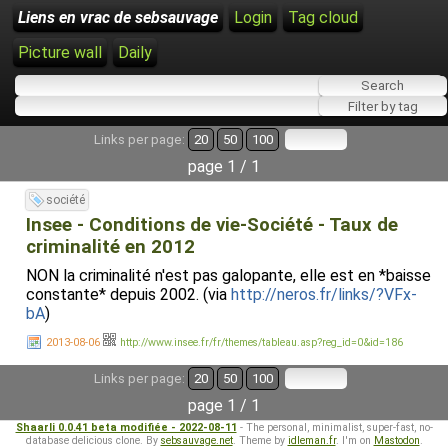
Liens en vrac de sebsauvage
Login
Tag cloud
Picture wall
Daily
Links per page:
20
50
100
page 1 / 1
société
Insee - Conditions de vie-Société - Taux de
criminalité en 2012
NON la criminalité n'est pas galopante, elle est en *baisse
constante* depuis 2002. (via
http://neros.fr/links/?VFx-
bA
)
2013-08-06
http://www.insee.fr/fr/themes/tableau.asp?reg_id=0&id=186
Links per page:
20
50
100
page 1 / 1
Shaarli 0.0.41 beta modifiée - 2022-08-11
- The personal, minimalist, super-fast, no-
database delicious clone. By
sebsauvage.net
. Theme by
idleman.fr
. I'm on
Mastodon
.