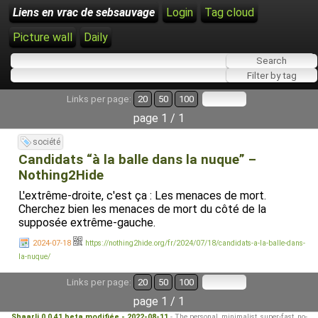
Liens en vrac de sebsauvage
Login
Tag cloud
Picture wall
Daily
Links per page:
20
50
100
page 1 / 1
société
Candidats “à la balle dans la nuque” –
Nothing2Hide
L'extrême-droite, c'est ça : Les menaces de mort.
Cherchez bien les menaces de mort du côté de la
supposée extrême-gauche.
2024-07-18
https://nothing2hide.org/fr/2024/07/18/candidats-a-la-balle-dans-
la-nuque/
Links per page:
20
50
100
page 1 / 1
Shaarli 0.0.41 beta modifiée - 2022-08-11
- The personal, minimalist, super-fast, no-