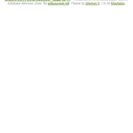
database delicious clone. By
sebsauvage.net
. Theme by
idleman.fr
. I'm on
Mastodon
.