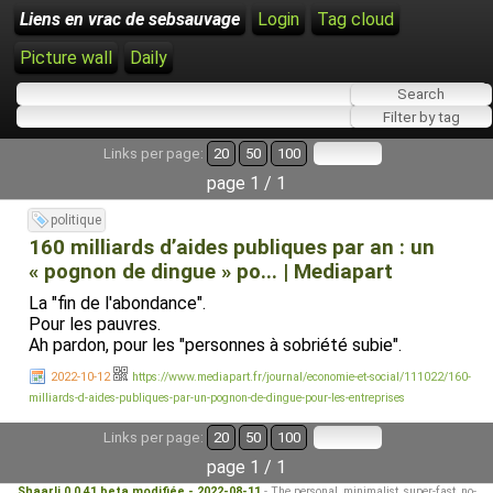
Liens en vrac de sebsauvage
Login
Tag cloud
Picture wall
Daily
Links per page:
20
50
100
page 1 / 1
politique
160 milliards d’aides publiques par an : un
« pognon de dingue » po... | Mediapart
La "fin de l'abondance".
Pour les pauvres.
Ah pardon, pour les "personnes à sobriété subie".
2022-10-12
https://www.mediapart.fr/journal/economie-et-social/111022/160-
milliards-d-aides-publiques-par-un-pognon-de-dingue-pour-les-entreprises
Links per page:
20
50
100
page 1 / 1
Shaarli 0.0.41 beta modifiée - 2022-08-11
- The personal, minimalist, super-fast, no-