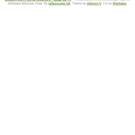
database delicious clone. By
sebsauvage.net
. Theme by
idleman.fr
. I'm on
Mastodon
.