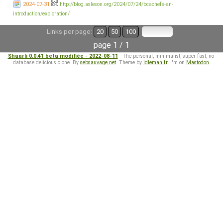
2024-07-31
http://blog.asleson.org/2024/07/24/bcachefs-an-
introduction/exploration/
Links per page:
20
50
100
page 1 / 1
Shaarli 0.0.41 beta modifiée - 2022-08-11
- The personal, minimalist, super-fast, no-
database delicious clone. By
sebsauvage.net
. Theme by
idleman.fr
. I'm on
Mastodon
.