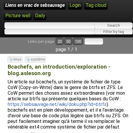
Liens en vrac de sebsauvage
Login
Tag cloud
Picture wall
Daily
Links per page:
20
50
100
page 1 / 1
linux
système
Bcachefs, an introduction/exploration -
blog.asleson.org
Un article sur bcachefs, un système de fichier de type
CoW (Copy-on-Write) dans le genre de btrfs et ZFS. Le
CoW permet des choses assez extraordinaires (voir mon
article sur btrfs qui présente quelques bases du CoW :
https://sebsauvage.net/wiki/doku.php?id=btrfs
).
bcachefs est en plein développement, et il a l'avantage
d'avoir une base de code plus légère que btrfs ou ZFS. On
peut facilement imaginer qu'à terme il va remplacer le
vénérable ext4 comme système de fichier par défaut.