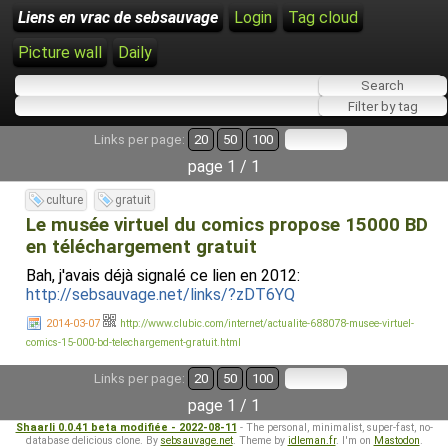
Liens en vrac de sebsauvage
Login
Tag cloud
Picture wall
Daily
Links per page:
20
50
100
page 1 / 1
culture
gratuit
Le musée virtuel du comics propose 15000 BD
en téléchargement gratuit
Bah, j'avais déjà signalé ce lien en 2012:
http://sebsauvage.net/links/?zDT6YQ
2014-03-07
http://www.clubic.com/internet/actualite-688078-musee-virtuel-
comics-15-000-bd-telechargement-gratuit.html
Links per page:
20
50
100
page 1 / 1
Shaarli 0.0.41 beta modifiée - 2022-08-11
- The personal, minimalist, super-fast, no-
database delicious clone. By
sebsauvage.net
. Theme by
idleman.fr
. I'm on
Mastodon
.