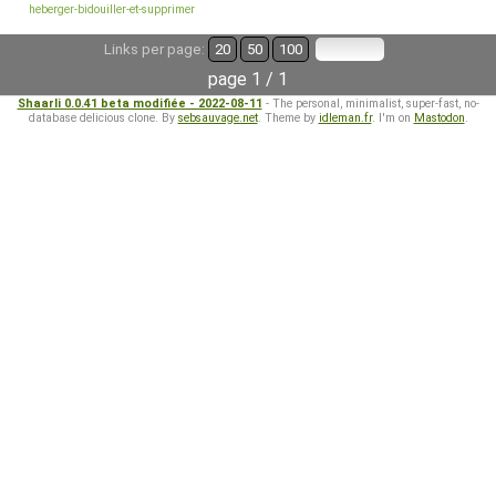
heberger-bidouiller-et-supprimer
Links per page:
20
50
100
page 1 / 1
Shaarli 0.0.41 beta modifiée - 2022-08-11
- The personal, minimalist, super-fast, no-
database delicious clone. By
sebsauvage.net
. Theme by
idleman.fr
. I'm on
Mastodon
.