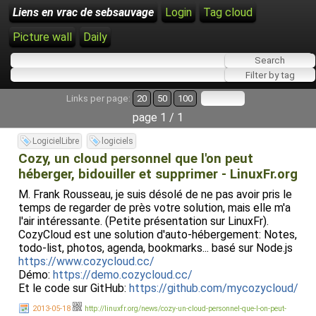
Liens en vrac de sebsauvage
Login
Tag cloud
Picture wall
Daily
Links per page:
20
50
100
page 1 / 1
LogicielLibre
logiciels
Cozy, un cloud personnel que l'on peut
héberger, bidouiller et supprimer - LinuxFr.org
M. Frank Rousseau, je suis désolé de ne pas avoir pris le
temps de regarder de près votre solution, mais elle m'a
l'air intéressante. (Petite présentation sur LinuxFr).
CozyCloud est une solution d'auto-hébergement: Notes,
todo-list, photos, agenda, bookmarks... basé sur Node.js
https://www.cozycloud.cc/
Démo:
https://demo.cozycloud.cc/
Et le code sur GitHub:
https://github.com/mycozycloud/
2013-05-18
http://linuxfr.org/news/cozy-un-cloud-personnel-que-l-on-peut-