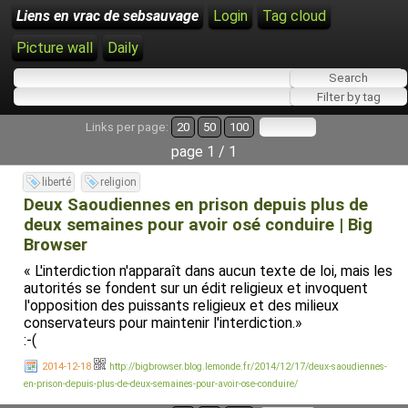
Liens en vrac de sebsauvage
Login
Tag cloud
Picture wall
Daily
Links per page:
20
50
100
page 1 / 1
liberté
religion
Deux Saoudiennes en prison depuis plus de
deux semaines pour avoir osé conduire | Big
Browser
« L'interdiction n'apparaît dans aucun texte de loi, mais les
autorités se fondent sur un édit religieux et invoquent
l'opposition des puissants religieux et des milieux
conservateurs pour maintenir l'interdiction.»
:-(
2014-12-18
http://bigbrowser.blog.lemonde.fr/2014/12/17/deux-saoudiennes-
en-prison-depuis-plus-de-deux-semaines-pour-avoir-ose-conduire/