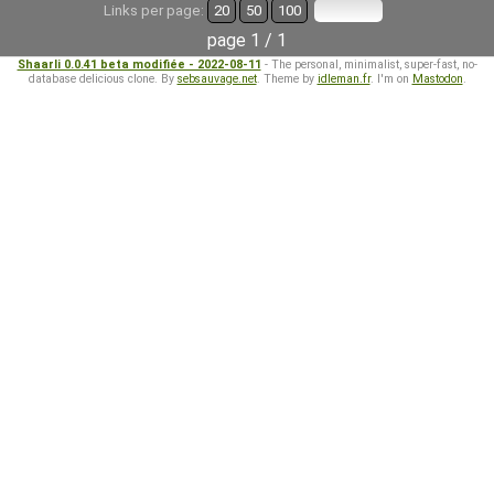
Links per page:
20
50
100
page 1 / 1
Shaarli 0.0.41 beta modifiée - 2022-08-11
- The personal, minimalist, super-fast, no-
database delicious clone. By
sebsauvage.net
. Theme by
idleman.fr
. I'm on
Mastodon
.