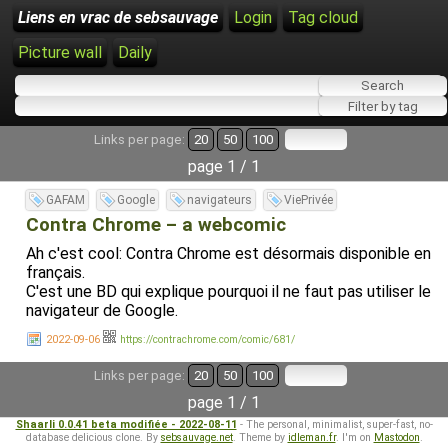
Liens en vrac de sebsauvage
Login
Tag cloud
Picture wall
Daily
Links per page:
20
50
100
page 1 / 1
GAFAM
Google
navigateurs
ViePrivée
Contra Chrome – a webcomic
Ah c'est cool: Contra Chrome est désormais disponible en
français.
C'est une BD qui explique pourquoi il ne faut pas utiliser le
navigateur de Google.
2022-09-06
https://contrachrome.com/comic/681/
Links per page:
20
50
100
page 1 / 1
Shaarli 0.0.41 beta modifiée - 2022-08-11
- The personal, minimalist, super-fast, no-
database delicious clone. By
sebsauvage.net
. Theme by
idleman.fr
. I'm on
Mastodon
.