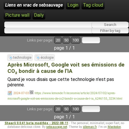
Liens en vrac de sebsauvage
Login
Tag cloud
Picture wall
Daily
Links per page:
20
50
100
page 1 / 1
technologie
écologie
Après Microsoft, Google voit ses émissions de
CO₂ bondir à cause de l’IA
Quand je vous disais que cette technologie n'est pas
pérenne.
2024-07-03
https://www.lemonde.fr/economie/article/2024/07/02/apres-
microsoft-google-voit-ses-emissions-de-co2-bondir-a-cause-de-l-ia_6246155_3234.html
Links per page:
20
50
100
page 1 / 1
Shaarli 0.0.41 beta modifiée - 2022-08-11
- The personal, minimalist, super-fast, no-
database delicious clone. By
sebsauvage.net
. Theme by
idleman.fr
. I'm on
Mastodon
.