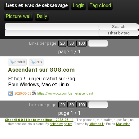
Liens en vrac de sebsauvage
Login
Tag cloud
Picture wall
Daily
Links per page:
20
50
100
page 1 / 1
gratuit
jeux
Ascendant sur GOG.com
Et hop !... un jeu gratuit sur Gog.
Pour Windows, Mac et Linux.
2020-06-05
https://www.gog.com/game/ascendant
Links per page:
20
50
100
page 1 / 1
Shaarli 0.0.41 beta modifiée - 2022-08-11
- The personal, minimalist, super-fast, no-
database delicious clone. By
sebsauvage.net
. Theme by
idleman.fr
. I'm on
Mastodon
.