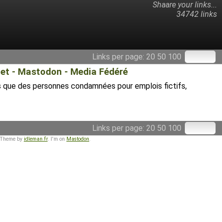
Shaare your links...
34742 links
Links per page:
20
50
100
 Net - Mastodon - Media Fédéré
ais que des personnes condamnées pour emplois fictifs,
Links per page:
20
50
100
 Theme by
idleman.fr
. I'm on
Mastodon
.