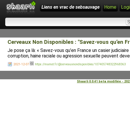
Liens en vrac de sebsauvage
Home
Logi
Cerveaux Non Disponibles : "Savez-vous qu’en Fr
Je pose ça là: « Savez-vous qu’en France un casier judiciair
corruption, haine raciale ou agression sexuelle peuvent deven
2021-12-07
https://mamot.fr/@cerveauxnondisponibles/107405748322968363
Shaarli 0.0.41 beta modifiée - 20