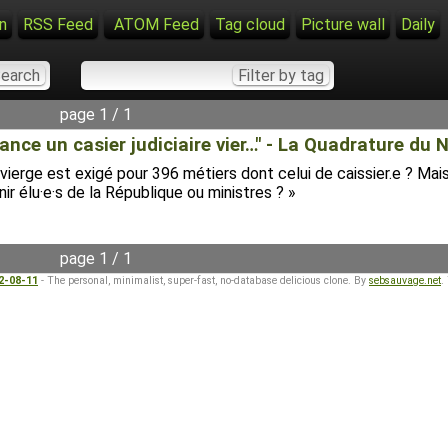
n
RSS Feed
ATOM Feed
Tag cloud
Picture wall
Daily
page 1 / 1
ance un casier judiciaire vier…" - La Quadrature du
e vierge est exigé pour 396 métiers dont celui de caissier.e ? M
ir élu·e·s de la République ou ministres ? »
page 1 / 1
22-08-11
- The personal, minimalist, super-fast, no-database delicious clone. By
sebsauvage.net
.