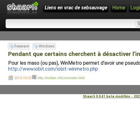
Liens en vrac de sebsauvage
Home
Logi
freeware
Windows
Pendant que certains cherchent à désactiver l’i
Pour les maso (ou pas), WinMetro permet d'avoir une pseu
http://www.iobit.com/iobit-winmetro.php
2012-10-23
http://korben.info/winmetro.html
Shaarli 0.0.41 beta modifiée - 20