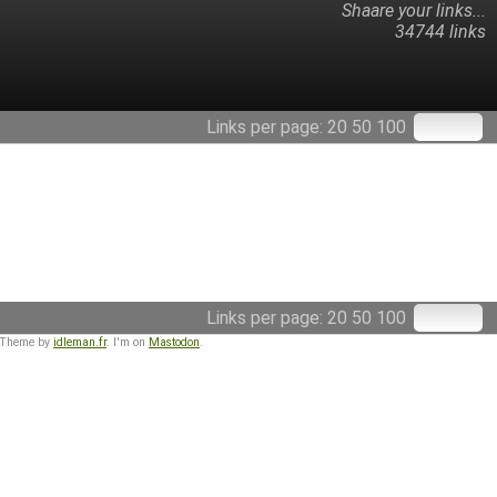
Shaare your links...
34744 links
Links per page:
20
50
100
Links per page:
20
50
100
 Theme by
idleman.fr
. I'm on
Mastodon
.