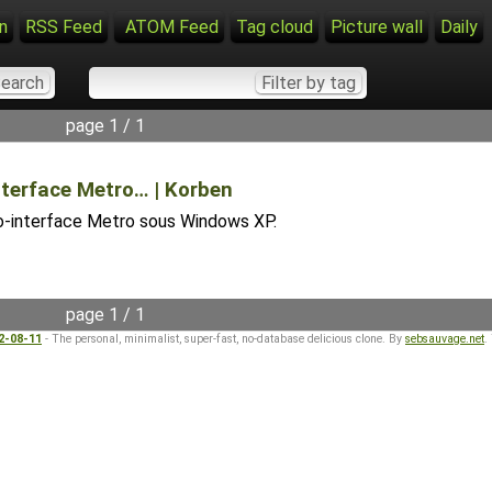
n
RSS Feed
ATOM Feed
Tag cloud
Picture wall
Daily
page 1 / 1
nterface Metro… | Korben
do-interface Metro sous Windows XP.
page 1 / 1
22-08-11
- The personal, minimalist, super-fast, no-database delicious clone. By
sebsauvage.net
.