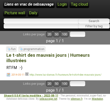
Liens en vrac de sebsauvage
Login
Tag cloud
Picture wall
Daily
Links per page:
20
50
100
page 1 / 1
fun
programmation
Le t-shirt des mauvais jours | Humeurs
illustrées
RTFM :-)
2014-05-11
http://www.luc-damas.fr/humeurs/le-t-shirt-des-mauvais-jours/
Links per page:
20
50
100
page 1 / 1
Shaarli 0.0.41 beta modifiée - 2022-08-11
- The personal, minimalist, super-fast, no-
database delicious clone. By
sebsauvage.net
. Theme by
idleman.fr
. I'm on
Mastodon
.