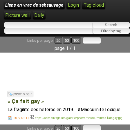
Liens en vrac de sebsauvage
Login
Tag cloud
Picture wall
Daily
Links per page:
20
50
100
page 1 / 1
psychologie
« Ça fait gay »
La fragilité des hétéros en 2019. #MasculinitéToxique
2019-09-11
https://sebsauvage.net/galerie/photos/Bordel/mili/ca-fait-gay.jpg
Links per page:
20
50
100