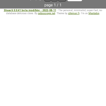
page 1 / 1
Shaarli 0.0.41 beta modifiée - 2022-08-11
- The personal, minimalist, super-fast, no-
database delicious clone. By
sebsauvage.net
. Theme by
idleman.fr
. I'm on
Mastodon
.