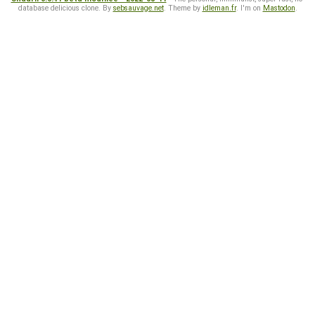
database delicious clone. By
sebsauvage.net
. Theme by
idleman.fr
. I'm on
Mastodon
.