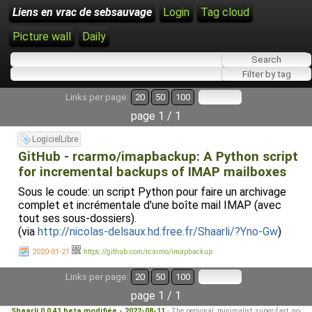
Liens en vrac de sebsauvage
Login
Tag cloud
Picture wall
Daily
Links per page:
20
50
100
page 1 / 1
LogicielLibre
GitHub - rcarmo/imapbackup: A Python script
for incremental backups of IMAP mailboxes
Sous le coude: un script Python pour faire un archivage
complet et incrémentale d'une boîte mail IMAP (avec
tout ses sous-dossiers).
(via
http://nicolas-delsaux.hd.free.fr/Shaarli/?Yno-Gw
)
2020-01-21
https://github.com/rcarmo/imapbackup
Links per page:
20
50
100
page 1 / 1
Shaarli 0.0.41 beta modifiée - 2022-08-11
- The personal, minimalist, super-fast, no-