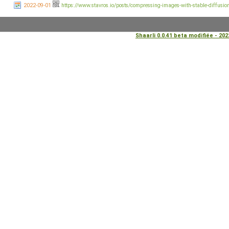
2022-09-01
https://www.stavros.io/posts/compressing-images-with-stable-diffusio
Shaarli 0.0.41 beta modifiée - 20