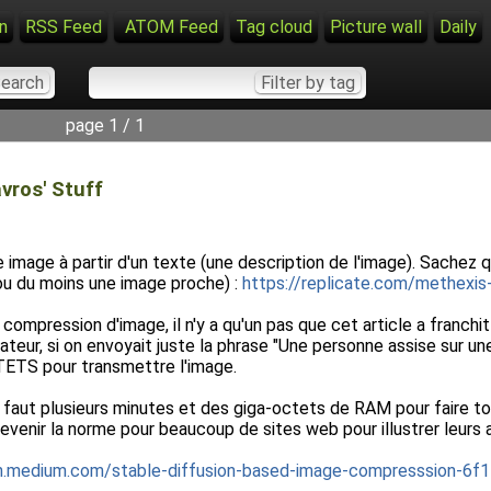
n
RSS Feed
ATOM Feed
Tag cloud
Picture wall
Daily
page 1 / 1
vros' Stuff
e image à partir d'un texte (une description de l'image). Sachez 
(ou du moins une image proche) :
https://replicate.com/methexi
a compression d'image, il n'y a qu'un pas que cet article a franchi
eur, si on envoyait juste la phrase "Une personne assise sur une c
CTETS pour transmettre l'image.
il faut plusieurs minutes et des giga-octets de RAM pour faire t
devenir la norme pour beaucoup de sites web pour illustrer leurs a
nn.medium.com/stable-diffusion-based-image-compresssion-6f