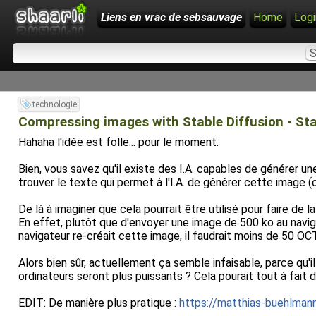
Liens en vrac de sebsauvage
Home
Logi
technologie
Compressing images with Stable Diffusion - Sta
Hahaha l'idée est folle... pour le moment.
Bien, vous savez qu'il existe des I.A. capables de générer un
trouver le texte qui permet à l'I.A. de générer cette image 
De là à imaginer que cela pourrait être utilisé pour faire de l
En effet, plutôt que d'envoyer une image de 500 ko au navigat
navigateur re-créait cette image, il faudrait moins de 50 O
Alors bien sûr, actuellement ça semble infaisable, parce qu'
ordinateurs seront plus puissants ? Cela pourait tout à fait 
EDIT: De manière plus pratique :
https://matthias-buehlma