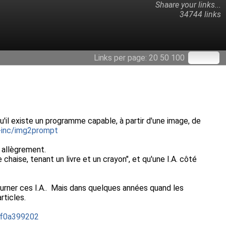
Shaare your links...
34744 links
Links per page:
20
50
100
qu'il existe un programme capable, à partir d'une image, de
s-inc/img2prompt
t allègrement.
haise, tenant un livre et un crayon", et qu'une I.A. côté
ourner ces I.A.. Mais dans quelques années quand les
rticles.
1f0a399202