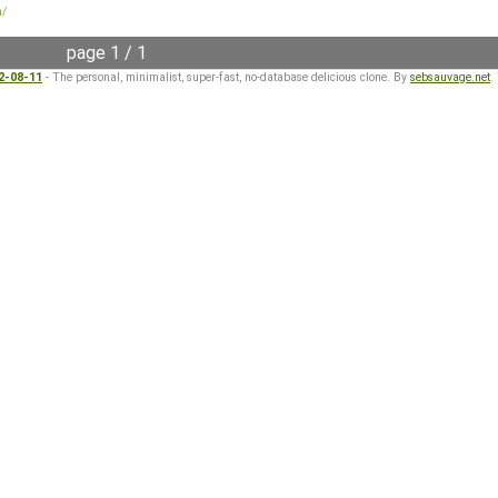
n/
page 1 / 1
22-08-11
- The personal, minimalist, super-fast, no-database delicious clone. By
sebsauvage.net
.