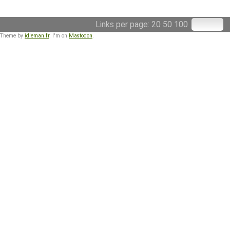
Links per page:
20
50
100
 Theme by
idleman.fr
. I'm on
Mastodon
.