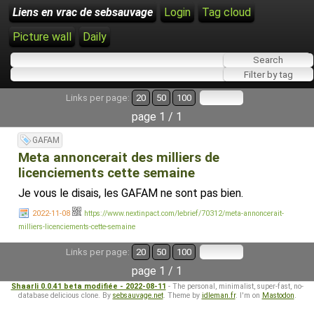
Liens en vrac de sebsauvage
Login
Tag cloud
Picture wall
Daily
Links per page:
20
50
100
page 1 / 1
GAFAM
Meta annoncerait des milliers de
licenciements cette semaine
Je vous le disais, les GAFAM ne sont pas bien.
2022-11-08
https://www.nextinpact.com/lebrief/70312/meta-annoncerait-
milliers-licenciements-cette-semaine
Links per page:
20
50
100
page 1 / 1
Shaarli 0.0.41 beta modifiée - 2022-08-11
- The personal, minimalist, super-fast, no-
database delicious clone. By
sebsauvage.net
. Theme by
idleman.fr
. I'm on
Mastodon
.