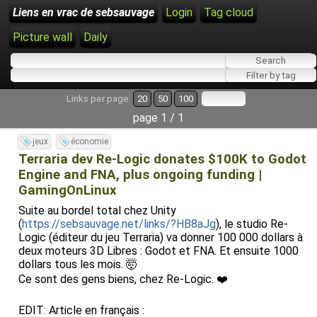
Liens en vrac de sebsauvage
Login
Tag cloud
Picture wall
Daily
Links per page:
20
50
100
page 1 / 1
jeux
économie
Terraria dev Re-Logic donates $100K to Godot
Engine and FNA, plus ongoing funding |
GamingOnLinux
Suite au bordel total chez Unity
(
https://sebsauvage.net/links/?HB8aJg
), le studio Re-
Logic (éditeur du jeu Terraria) va donner 100 000 dollars à
deux moteurs 3D Libres : Godot et FNA. Et ensuite 1000
dollars tous les mois. 🤯
Ce sont des gens biens, chez Re-Logic. ❤️
EDIT: Article en français :