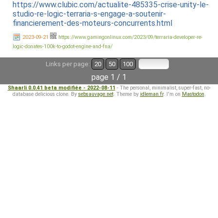
https://www.clubic.com/actualite-485335-crise-unity-le-
studio-re-logic-terraria-s-engage-a-soutenir-
financierement-des-moteurs-concurrents.html
2023-09-21
https://www.gamingonlinux.com/2023/09/terraria-developer-re-
logic-donates-100k-to-godot-engine-and-fna/
Links per page:
20
50
100
page 1 / 1
Shaarli 0.0.41 beta modifiée - 2022-08-11
- The personal, minimalist, super-fast, no-
database delicious clone. By
sebsauvage.net
. Theme by
idleman.fr
. I'm on
Mastodon
.