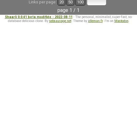
Links per page:
20
50
100
page 1 / 1
Shaarli 0.0.41 beta modifiée - 2022-08-11
- The personal, minimalist, super-fast, no-
database delicious clone. By
sebsauvage.net
. Theme by
idleman.fr
. I'm on
Mastodon
.