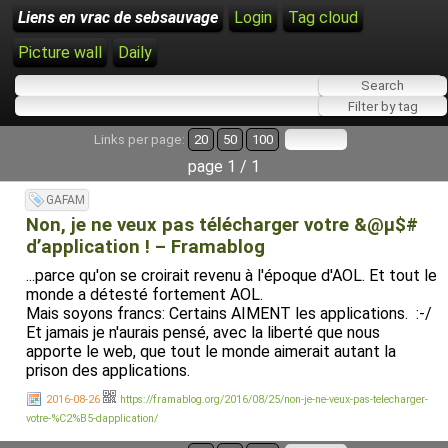
Liens en vrac de sebsauvage
Login
Tag cloud
Picture wall
Daily
Links per page:
20
50
100
page 1 / 1
GAFAM
Non, je ne veux pas télécharger votre &@µ$#
d’application ! – Framablog
...parce qu'on se croirait revenu à l'époque d'AOL. Et tout le
monde a détesté fortement AOL.
Mais soyons francs: Certains AIMENT les applications. :-/
Et jamais je n'aurais pensé, avec la liberté que nous
apporte le web, que tout le monde aimerait autant la
prison des applications.
2016-08-26
https://framablog.org/2016/08/25/non-je-ne-veux-pas-telecharger-
votre-%C2%B5-dapplication/