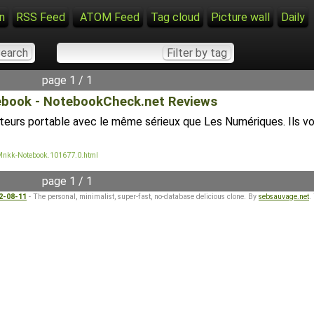
n
RSS Feed
ATOM Feed
Tag cloud
Picture wall
Daily
page 1 / 1
book - NotebookCheck.net Reviews
dinateurs portable avec le même sérieux que Les Numériques. Ils
Mnkk-Notebook.101677.0.html
page 1 / 1
22-08-11
- The personal, minimalist, super-fast, no-database delicious clone. By
sebsauvage.net
.