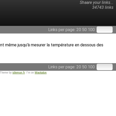
Shaare your links...
34743 links
Links per page:
20
50
100
 vont même jusqu'à mesurer la température en dessous des
Links per page:
20
50
100
 Theme by
idleman.fr
. I'm on
Mastodon
.