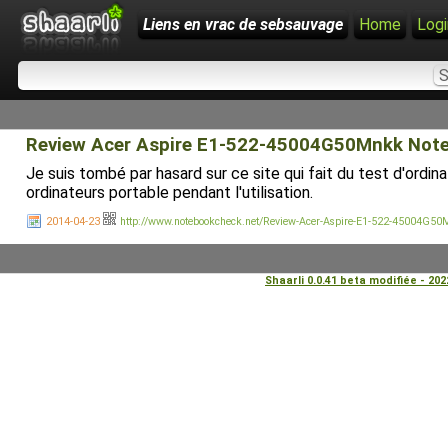
Liens en vrac de sebsauvage
Home
Logi
Review Acer Aspire E1-522-45004G50Mnkk Note
Je suis tombé par hasard sur ce site qui fait du test d'or
ordinateurs portable pendant l'utilisation.
2014-04-23
http://www.notebookcheck.net/Review-Acer-Aspire-E1-522-45004G50
Shaarli 0.0.41 beta modifiée - 20