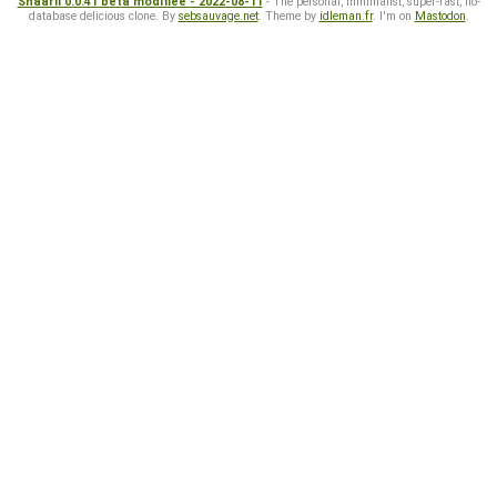
Shaarli 0.0.41 beta modifiée - 2022-08-11
- The personal, minimalist, super-fast, no-
database delicious clone. By
sebsauvage.net
. Theme by
idleman.fr
. I'm on
Mastodon
.