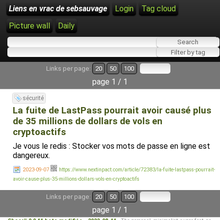
Liens en vrac de sebsauvage
Login
Tag cloud
Picture wall
Daily
Links per page:
20
50
100
page 1 / 1
sécurité
La fuite de LastPass pourrait avoir causé plus
de 35 millions de dollars de vols en
cryptoactifs
Je vous le redis : Stocker vos mots de passe en ligne est
dangereux.
2023-09-07
https://www.nextinpact.com/article/72383/la-fuite-lastpass-pourrait-
avoir-cause-plus-35-millions-dollars-vols-en-cryptoactifs
Links per page:
20
50
100
page 1 / 1