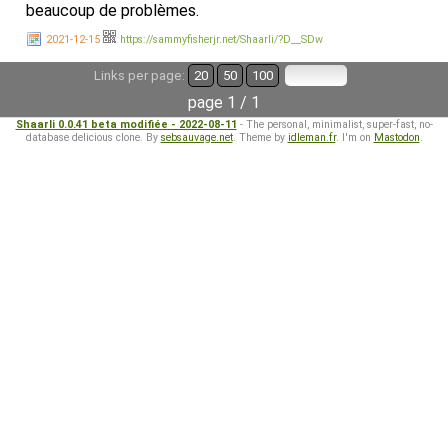
beaucoup de problèmes.
2021-12-15
https://sammyfisherjr.net/Shaarli/?D__SDw
Links per page:
20
50
100
page 1 / 1
Shaarli 0.0.41 beta modifiée - 2022-08-11
- The personal, minimalist, super-fast, no-
database delicious clone. By
sebsauvage.net
. Theme by
idleman.fr
. I'm on
Mastodon
.