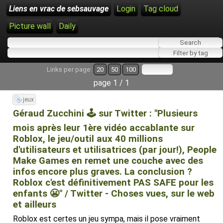
Liens en vrac de sebsauvage
Login
Tag cloud
Picture wall
Daily
Links per page:
20
50
100
page 1 / 1
jeux
Géraud Zucchini 🕹️ sur Twitter : "Plusieurs
mois après leur 1ère vidéo accablante sur
Roblox, le jeu/outil aux 40 millions
d'utilisateurs et utilisatrices (par jour!), People
Make Games en remet une couche avec des
infos encore plus graves. La conclusion ?
Roblox c'est définitivement PAS SAFE pour les
enfants 😬" / Twitter - Choses vues, sur le web
et ailleurs
Roblox est certes un jeu sympa, mais il pose vraiment