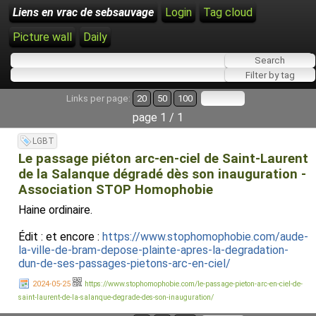
Liens en vrac de sebsauvage
Login
Tag cloud
Picture wall
Daily
Links per page:
20
50
100
page 1 / 1
LGBT
Le passage piéton arc-en-ciel de Saint-Laurent
de la Salanque dégradé dès son inauguration -
Association STOP Homophobie
Haine ordinaire.
Édit : et encore :
https://www.stophomophobie.com/aude-
la-ville-de-bram-depose-plainte-apres-la-degradation-
dun-de-ses-passages-pietons-arc-en-ciel/
2024-05-25
https://www.stophomophobie.com/le-passage-pieton-arc-en-ciel-de-
saint-laurent-de-la-salanque-degrade-des-son-inauguration/