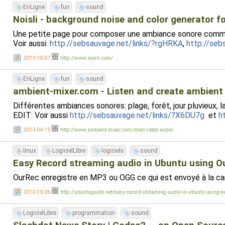
EnLigne
fun
sound
Noisli - background noise and color generator f
Une petite page pour composer une ambiance sonore comme vo
Voir aussi:
http://sebsauvage.net/links/?rgHRKA
,
http://seb
2013-10-07
http://www.noisli.com/
EnLigne
fun
sound
ambient-mixer.com - Listen and create ambient
Différentes ambiances sonores: plage, forêt, jour pluvieux, la
EDIT: Voir aussi
http://sebsauvage.net/links/?X6DU7g
et
h
2013-04-15
http://www.ambient-mixer.com/most-rated-audio
linux
LogicielLibre
logiciels
sound
Easy Record streaming audio in Ubuntu using O
OurRec enregistre en MP3 ou OGG ce qui est envoyé à la car
2010-10-26
http://ubuntuguide.net/easy-record-streaming-audio-in-ubuntu-using-o
LogicielLibre
programmation
sound