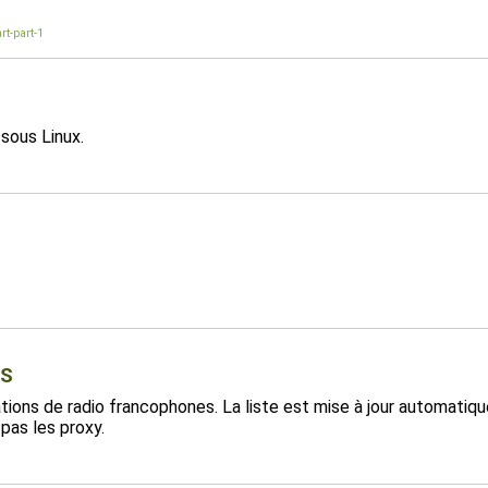
rt-part-1
sous Linux.
FS
stations de radio francophones. La liste est mise à jour automa
pas les proxy.