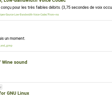
e, Low-Bandwidth Voice Codec
conçu pour les très faibles débits. (3,75 secondes de voix occ
-Open-Source-Low-Bandwidth-Voice-Codec?from=rss
puis un moment.
s_and_gimp
of Wine sound
u
for GNU Linux