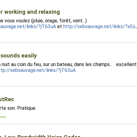
or working and relaxing
us voulez (pluie, orage, forêt, vent...)
sauvage.net/links/?jT63uA
et
http://sebsauvage.net/links/?xEs
 sounds easily
 nuit au coin du feu, sur un bateau, dans les champs... excellent 
ttp://sebsauvage.net/links/?jT63uA
utRec
te son. Pratique.
utrec