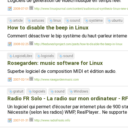
Logiciels de génération de vidéo/musique en temps réel.
2008-07-01
http://www.linuxjournal.com/content/audiovisual-synthesis-linux-new-a
article
astuces
linux
sound
système
ubuntu
How to disable the beep in Linux
Comment désactiver le bip système du haut-parleur interne 
2008-02-25
http://thedaneshproject.com/posts/how-to-disable-the-beep-in-linux
LogicielLibre
logiciels
sound
Rosegarden: music software for Linux
Superbe logiciel de composition MIDI et édition audio.
2007-02-14
http://www.rosegardenmusic.com
gratuit
logiciels
sound
Windows
Radio FR Solo - La radio sur mon ordinateur - R
Un logiciel qui permet d'écouter par internet plus de 900 
Nécessite (selon les radios) WMP, RealPlayer... Ne supporte 
2007-01-31
http://www.radiofrsolo.info