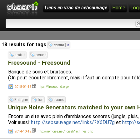
Liens en vrac de sebsauvage
Home
Logi
18 results for tags
sound
x
gratuit
sound
Freesound - Freesound
Banque de sons et bruitages.
(On peut écouter librement, mais il faut un compte pour té
2018-01-16
https://freesound.org/
EnLigne
fun
sound
Unique Noise Generators matched to your own 
Encore un site avec plein d'ambiances sonores (jungle, pluis, ca
Voir aussi:
http://sebsauvage.net/links/?X6DU7g
et
http://
2014-10-12
http://mynoise.net/noiseMachines.php