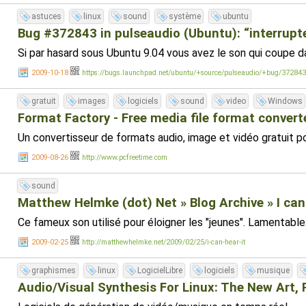
astuces
linux
sound
système
ubuntu
Bug #372843 in pulseaudio (Ubuntu): “interrupt
Si par hasard sous Ubuntu 9.04 vous avez le son qui coupe da
2009-10-18
https://bugs.launchpad.net/ubuntu/+source/pulseaudio/+bug/372843
gratuit
images
logiciels
sound
video
Windows
Format Factory - Free media file format convert
Un convertisseur de formats audio, image et vidéo gratuit po
2009-08-26
http://www.pcfreetime.com
sound
Matthew Helmke (dot) Net » Blog Archive » I can 
Ce fameux son utilisé pour éloigner les "jeunes". Lamentable. E
2009-02-25
http://matthewhelmke.net/2009/02/25/i-can-hear-it
graphismes
linux
LogicielLibre
logiciels
musique
Audio/Visual Synthesis For Linux: The New Art, P