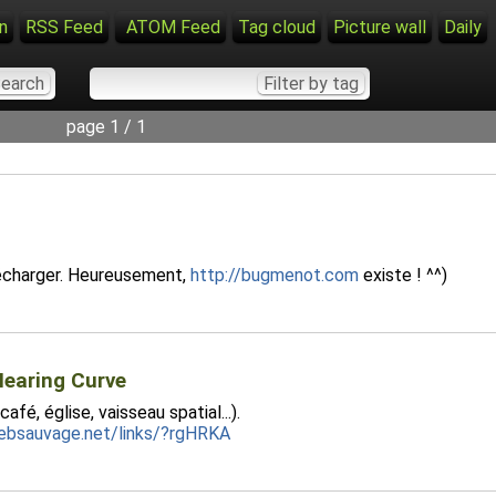
n
RSS Feed
ATOM Feed
Tag cloud
Picture wall
Daily
page 1 / 1
lécharger. Heureusement,
http://bugmenot.com
existe ! ^^)
Hearing Curve
fé, église, vaisseau spatial...).
sebsauvage.net/links/?rgHRKA