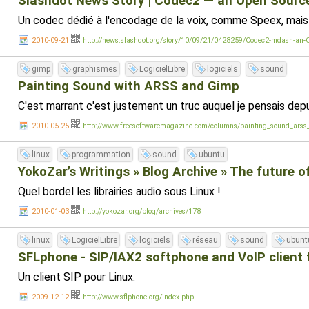
Slashdot News Story | Codec2 — an Open Sourc
Un codec dédié à l'encodage de la voix, comme Speex, mais 
2010-09-21
http://news.slashdot.org/story/10/09/21/0428259/Codec2-mdash-an
gimp
graphismes
LogicielLibre
logiciels
sound
Painting Sound with ARSS and Gimp
C'est marrant c'est justement un truc auquel je pensais de
2010-05-25
http://www.freesoftwaremagazine.com/columns/painting_sound_ars
linux
programmation
sound
ubuntu
YokoZar’s Writings » Blog Archive » The future 
Quel bordel les librairies audio sous Linux !
2010-01-03
http://yokozar.org/blog/archives/178
linux
LogicielLibre
logiciels
réseau
sound
ubunt
SFLphone - SIP/IAX2 softphone and VoIP client 
Un client SIP pour Linux.
2009-12-12
http://www.sflphone.org/index.php