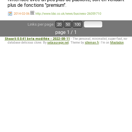
plus de fonctions "premium".
2014-02-06
http://www.bbc.co.uk/news/business-26059710
Links per page:
20
50
100
page 1 / 1
Shaarli 0.0.41 beta modifiée - 2022-08-11
- The personal, minimalist, super-fast, no-
database delicious clone. By
sebsauvage.net
. Theme by
idleman.fr
. I'm on
Mastodon
.