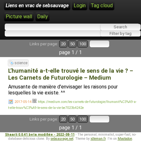
Liens en vrac de sebsauvage
Login
Tag cloud
Picture wall
Daily
Links per page:
20
50
100
page 1 / 1
science
L’humanité a-t-elle trouvé le sens de la vie ? –
Les Carnets de Futurologie – Medium
Amusante de manière d'envisager les raisons pour
lesquelles la vie existe. ^^
2017-05-14
https://medium.com/les-carnets-de-futurologie/lhumanit%C3%A9-a-
t-elle-trouv%C3%A9-le-sens-de-la-vie-be7023b4242e
Links per page:
20
50
100
page 1 / 1
Shaarli 0.0.41 beta modifiée - 2022-08-11
- The personal, minimalist, super-fast, no-
database delicious clone. By
sebsauvage.net
. Theme by
idleman.fr
. I'm on
Mastodon
.