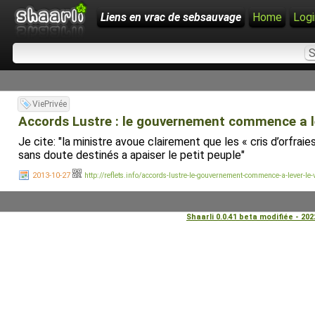
Liens en vrac de sebsauvage
Home
Logi
ViePrivée
Accords Lustre : le gouvernement commence a leve
Je cite: "la ministre avoue clairement que les « cris d’orfr
sans doute destinés a apaiser le petit peuple"
2013-10-27
http://reflets.info/accords-lustre-le-gouvernement-commence-a-lever-le-v
Shaarli 0.0.41 beta modifiée - 20