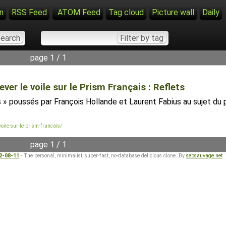
n
RSS Feed
ATOM Feed
Tag cloud
Picture wall
Daily
page 1 / 1
r le voile sur le Prism Français : Reflets
aies » poussés par François Hollande et Laurent Fabius au sujet d
oile-sur-le-prism-francais/
page 1 / 1
22-08-11
- The personal, minimalist, super-fast, no-database delicious clone. By
sebsauvage.net
.