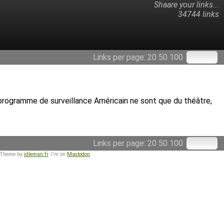
Shaare your links...
34744 links
Links per page:
20
50
100
u programme de surveillance Américain ne sont que du théâtre,
Links per page:
20
50
100
 Theme by
idleman.fr
. I'm on
Mastodon
.