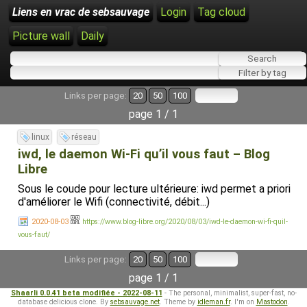
Liens en vrac de sebsauvage
Login
Tag cloud
Picture wall
Daily
Links per page:
20
50
100
page 1 / 1
linux
réseau
iwd, le daemon Wi-Fi qu’il vous faut – Blog
Libre
Sous le coude pour lecture ultérieure: iwd permet a priori
d'améliorer le Wifi (connectivité, débit...)
2020-08-03
https://www.blog-libre.org/2020/08/03/iwd-le-daemon-wi-fi-quil-
vous-faut/
Links per page:
20
50
100
page 1 / 1
Shaarli 0.0.41 beta modifiée - 2022-08-11
- The personal, minimalist, super-fast, no-
database delicious clone. By
sebsauvage.net
. Theme by
idleman.fr
. I'm on
Mastodon
.