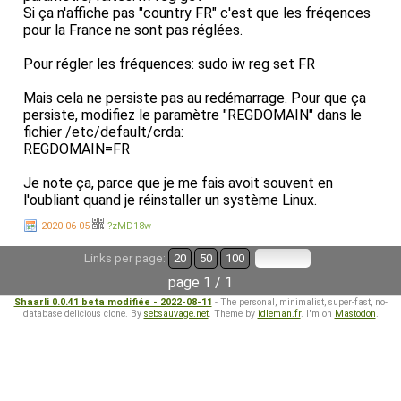
Si ça n'affiche pas "country FR" c'est que les fréqences
pour la France ne sont pas réglées.
Pour régler les fréquences: sudo iw reg set FR
Mais cela ne persiste pas au redémarrage. Pour que ça
persiste, modifiez le paramètre "REGDOMAIN" dans le
fichier /etc/default/crda:
REGDOMAIN=FR
Je note ça, parce que je me fais avoit souvent en
l'oubliant quand je réinstaller un système Linux.
2020-06-05
?zMD18w
Links per page:
20
50
100
page 1 / 1
Shaarli 0.0.41 beta modifiée - 2022-08-11
- The personal, minimalist, super-fast, no-
database delicious clone. By
sebsauvage.net
. Theme by
idleman.fr
. I'm on
Mastodon
.