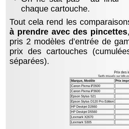
chaque cartouche.
Tout cela rend les comparaisons 
à prendre avec des pincettes
pris 2 modèles d'entrée de ga
prix des cartouches (cumulée
séparées).
Prix des 
Tarifs trouvés sur ldl
Marque, Modèle
Prix imp
Canon Pixma iP2600
Canon Pixma iP3600
Epson Stylus S21
Epson Stylus D120 Pro Edition
HP Deskjet D2660
HP Deskjet D5560
Lexmark X2670
Lexmark S305