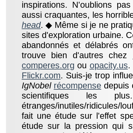
inspirations. N'oublions p
aussi craquantes, les horribl
head
. ◆ Même si je ne prati
sites d'exploration urbaine. 
abandonnés et délabrés on
trouve bien d'autres chez
comperes.org
ou
opacity.us
.
Flickr.com
. Suis-je trop inf
IgNobel
récompense
depuis 
scientifiques les plu
étranges/inutiles/ridicules/
fait une étude sur l'effet s
étude sur la pression qui s