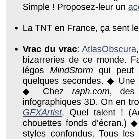
Simple ! Proposez-leur un
ac
La TNT en France, ça sent l
Vrac du vrac
:
AtlasObscura
bizarreries de ce monde. 
légos
MindStorm
qui peut 
quelques secondes. ◆ Une 
◆ Chez
raph.com
, des
infographiques 3D. On en tr
GFXArtist
. Quel talent ! (
chouettes fonds d'écran.) 
styles confondus. Tous les 