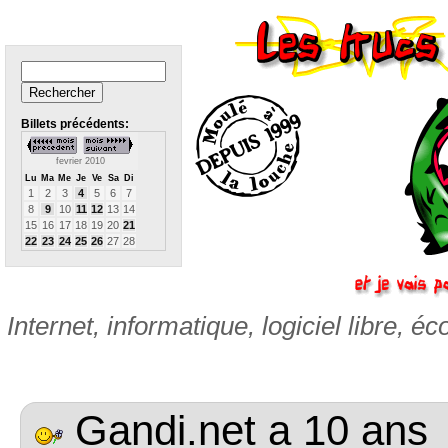
Billets précédents:
fevrier 2010
Lu
Ma
Me
Je
Ve
Sa
Di
1
2
3
4
5
6
7
8
9
10
11
12
13
14
15
16
17
18
19
20
21
22
23
24
25
26
27
28
Internet, informatique, logiciel libre, éc
Gandi.net a 10 ans