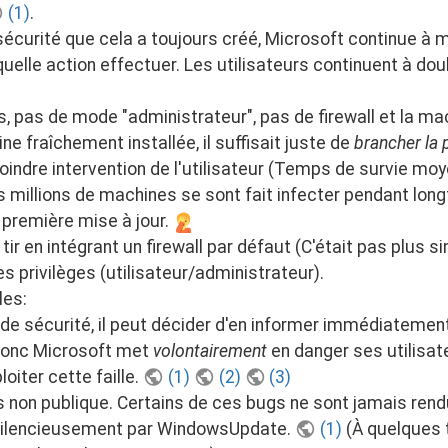
(1)
.
curité que cela a toujours créé, Microsoft continue à m
 quelle action effectuer. Les utilisateurs continuent à do
, pas de mode "administrateur", pas de firewall et la m
 fraîchement installée, il suffisait juste de
brancher la 
moindre intervention de l'utilisateur (Temps de survie moy
s millions de machines se sont fait infecter pendant lo
a première mise à jour.
ir en intégrant un firewall par défaut (C'était pas plus 
es privilèges (utilisateur/administrateur).
les:
 de sécurité, il peut décider d'en informer immédiateme
Donc Microsoft met
volontairement
en danger ses utilisate
iter cette faille.
(1)
(2)
(3)
on publique. Certains de ces bugs ne sont jamais rendus
 silencieusement par WindowsUpdate.
(1)
(À quelques 