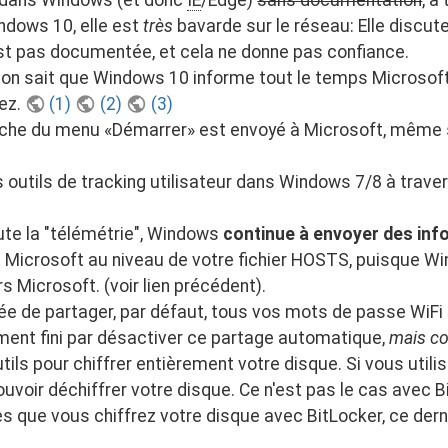
s dans Windows (et donc
IE
/Edge)
sans documentation
, à
dows 10, elle est
très
bavarde sur le réseau: Elle discut
t pas documentée, et cela ne donne pas confiance.
 on sait que Windows 10 informe tout le temps Microsoft 
ez.
(1)
(2)
(3)
che du menu «Démarrer» est envoyé à Microsoft, même si
 outils de tracking utilisateur dans Windows 7/8 à trav
e la "télémétrie", Windows
continue à envoyer des inf
rs Microsoft au niveau de votre fichier HOSTS, puisque W
 Microsoft. (voir lien précédent).
ée de partager, par défaut, tous vos mots de passe WiFi
ment fini par désactiver ce partage automatique,
mais co
outils pour chiffrer entièrement votre disque. Si vous uti
pouvoir déchiffrer votre disque. Ce n'est pas le cas avec B
s que vous chiffrez votre disque avec BitLocker, ce dern