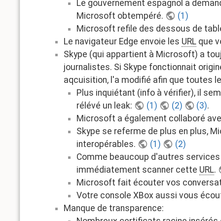
Le gouvernement espagnol a demandé 
Microsoft obtempéré.
(1)
Microsoft refile des dessous de tab
Le navigateur Edge envoie les
URL
que vo
Skype (qui appartient à Microsoft) a to
journalistes. Si Skype fonctionnait ori
aqcuisition, l'a modifié afin que toute
Plus inquiétant (info à vérifier), i
rélévé un leak:
(1)
(2)
(3)
.
Microsoft a également collaboré av
Skype se referme de plus en plus, Mi
interopérables.
(1)
(2)
Comme beaucoup d'autres services 
immédiatement scanner cette
URL
.
Microsoft fait écouter vos conversa
Votre console XBox aussi vous écout
Manque de transparence: