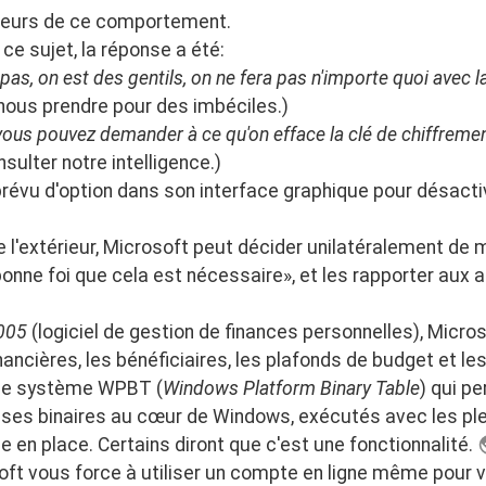
sateurs de ce comportement.
ce sujet, la réponse a été:
pas, on est des gentils, on ne fera pas n'importe quoi avec la
nous prendre pour des imbéciles.)
 vous pouvez demander à ce qu'on efface la clé de chiffreme
nsulter notre intelligence.)
 prévu d'option dans son interface graphique pour désacti
'extérieur, Microsoft peut décider unilatéralement de m
bonne foi que cela est nécessaire», et les rapporter aux 
005
(logiciel de gestion de finances personnelles), Micro
ncières, les bénéficiaires, les plafonds de budget et le
le système WPBT (
Windows Platform Binary Table
) qui p
es binaires au cœur de Windows, exécutés avec les plein
e en place. Certains diront que c'est une fonctionnalité.
ft vous force à utiliser un compte en ligne même pour 