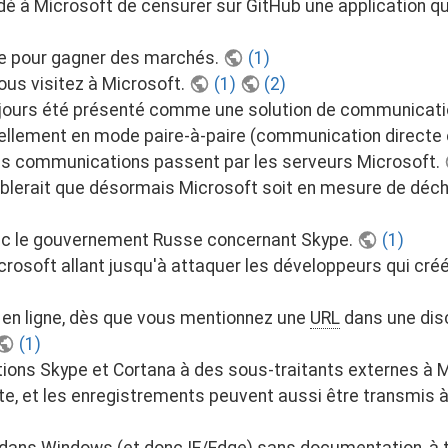
à Microsoft de censurer sur GitHub une application qui 
le pour gagner des marchés.
(1)
us visitez à Microsoft.
(1)
(2)
ujours été présenté comme une solution de communication 
ginellement en mode paire-à-paire (communication directe
s les communications passent par les serveurs Microsoft.
l semblerait que désormais Microsoft soit en mesure de dé
ec le gouvernement Russe concernant Skype.
(1)
crosoft allant jusqu'à attaquer les développeurs qui cré
en ligne, dès que vous mentionnez une
URL
dans une disc
(1)
tions Skype et Cortana à des sous-traitants externes à 
e, et les enregistrements peuvent aussi être transmis 