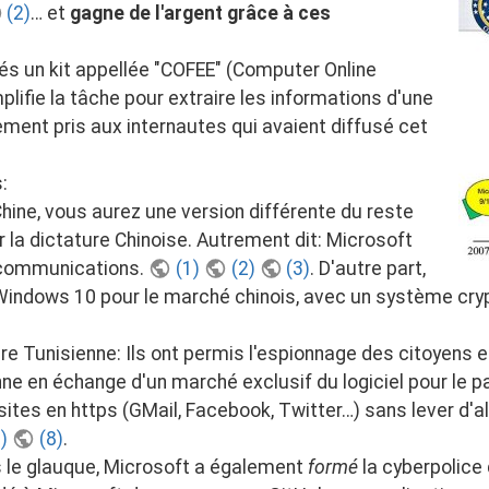
(2)
… et
gagne de l'argent grâce à ces
és un kit appellée "COFEE" (Computer Online
plifie la tâche pour extraire les informations d'une
ement pris aux internautes qui avaient diffusé cet
:
Chine, vous aurez une version différente du reste
la dictature Chinoise. Autrement dit: Microsoft
s communications.
(1)
(2)
(3)
. D'autre part,
 Windows 10 pour le marché chinois, avec un système cryp
re Tunisienne: Ils ont permis l'espionnage des citoyens e
ne en échange d'un marché exclusif du logiciel pour le pa
sites en https (GMail, Facebook, Twitter…) sans lever d'a
)
(8)
.
s le glauque, Microsoft a également
formé
la cyberpolice 