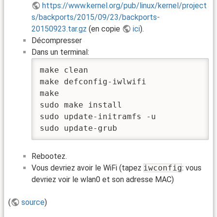
https://www.kernel.org/pub/linux/kernel/project
s/backports/2015/09/23/backports-
20150923.tar.gz
(en copie
ici
).
Décompresser
Dans un terminal:
make clean

make defconfig-iwlwifi

make

sudo make install

sudo update-initramfs -u

sudo update-grub
Rebootez.
Vous devriez avoir le WiFi (tapez
iwconfig
: vous
devriez voir le wlan0 et son adresse MAC)
(
source
)